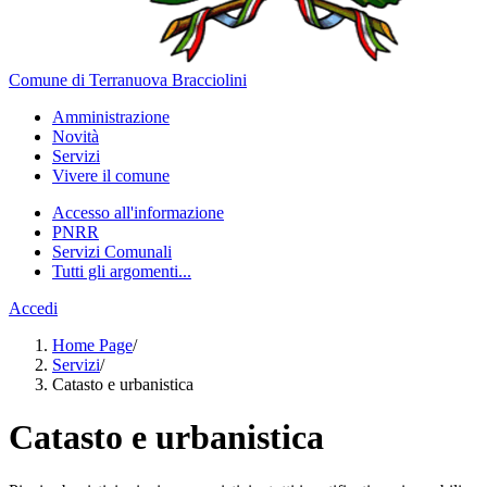
Comune di Terranuova Bracciolini
Amministrazione
Novità
Servizi
Vivere il comune
Accesso all'informazione
PNRR
Servizi Comunali
Tutti gli argomenti...
Accedi
Home Page
/
Servizi
/
Catasto e urbanistica
Catasto e urbanistica