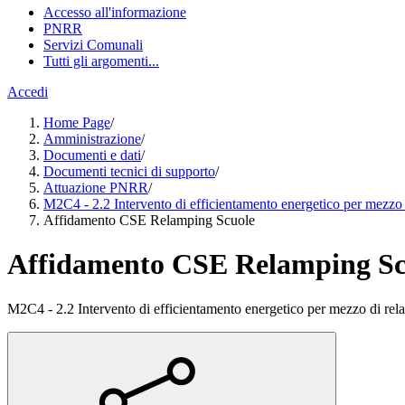
Accesso all'informazione
PNRR
Servizi Comunali
Tutti gli argomenti...
Accedi
Home Page
/
Amministrazione
/
Documenti e dati
/
Documenti tecnici di supporto
/
Attuazione PNRR
/
M2C4 - 2.2 Intervento di efficientamento energetico per mezzo d
Affidamento CSE Relamping Scuole
Affidamento CSE Relamping Sc
M2C4 - 2.2 Intervento di efficientamento energetico per mezzo di relam