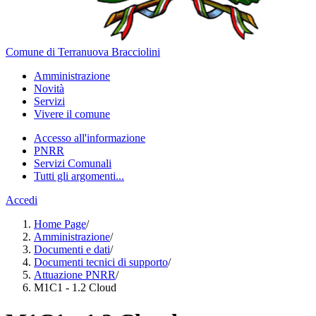
Comune di Terranuova Bracciolini
Amministrazione
Novità
Servizi
Vivere il comune
Accesso all'informazione
PNRR
Servizi Comunali
Tutti gli argomenti...
Accedi
Home Page
/
Amministrazione
/
Documenti e dati
/
Documenti tecnici di supporto
/
Attuazione PNRR
/
M1C1 - 1.2 Cloud