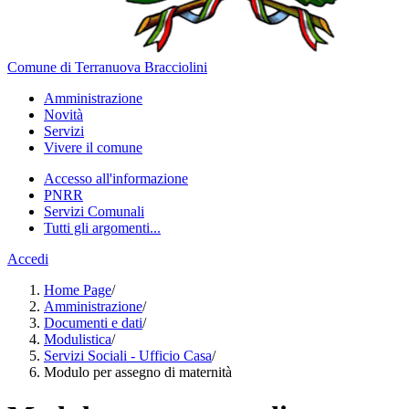
Comune di Terranuova Bracciolini
Amministrazione
Novità
Servizi
Vivere il comune
Accesso all'informazione
PNRR
Servizi Comunali
Tutti gli argomenti...
Accedi
Home Page
/
Amministrazione
/
Documenti e dati
/
Modulistica
/
Servizi Sociali - Ufficio Casa
/
Modulo per assegno di maternità