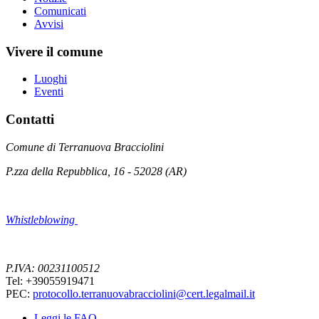
Comunicati
Avvisi
Vivere il comune
Luoghi
Eventi
Contatti
Comune di Terranuova Bracciolini
P.zza della Repubblica, 16 - 52028 (AR)
Whistleblowing
P.IVA: 00231100512
Tel: +39055919471
PEC:
protocollo.terranuovabracciolini@cert.legalmail.it
Leggi le FAQ