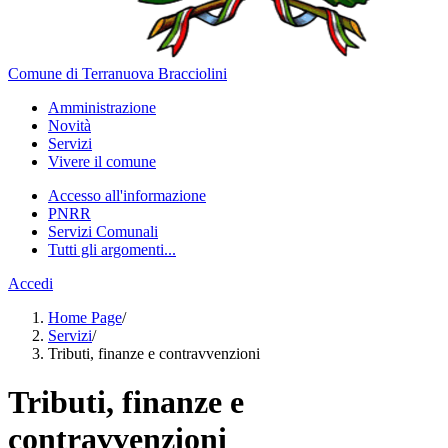
Comune di Terranuova Bracciolini
Amministrazione
Novità
Servizi
Vivere il comune
Accesso all'informazione
PNRR
Servizi Comunali
Tutti gli argomenti...
Accedi
Home Page
/
Servizi
/
Tributi, finanze e contravvenzioni
Tributi, finanze e
contravvenzioni