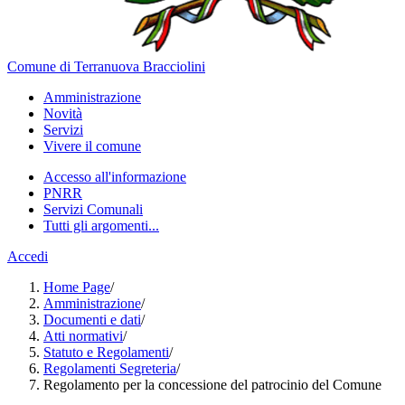
Comune di Terranuova Bracciolini
Amministrazione
Novità
Servizi
Vivere il comune
Accesso all'informazione
PNRR
Servizi Comunali
Tutti gli argomenti...
Accedi
Home Page
/
Amministrazione
/
Documenti e dati
/
Atti normativi
/
Statuto e Regolamenti
/
Regolamenti Segreteria
/
Regolamento per la concessione del patrocinio del Comune