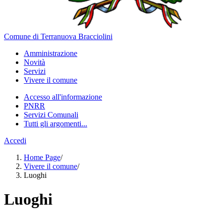
Comune di Terranuova Bracciolini
Amministrazione
Novità
Servizi
Vivere il comune
Accesso all'informazione
PNRR
Servizi Comunali
Tutti gli argomenti...
Accedi
Home Page
/
Vivere il comune
/
Luoghi
Luoghi