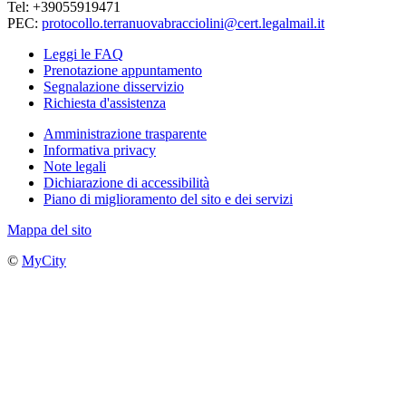
Tel: +39055919471
PEC:
protocollo.terranuovabracciolini@cert.legalmail.it
Leggi le FAQ
Prenotazione appuntamento
Segnalazione disservizio
Richiesta d'assistenza
Amministrazione trasparente
Informativa privacy
Note legali
Dichiarazione di accessibilità
Piano di miglioramento del sito e dei servizi
Mappa del sito
©
MyCity