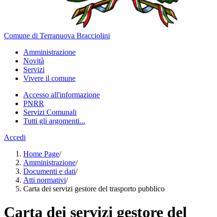
Comune di Terranuova Bracciolini
Amministrazione
Novità
Servizi
Vivere il comune
Accesso all'informazione
PNRR
Servizi Comunali
Tutti gli argomenti...
Accedi
Home Page
/
Amministrazione
/
Documenti e dati
/
Atti normativi
/
Carta dei servizi gestore del trasporto pubblico
Carta dei servizi gestore del