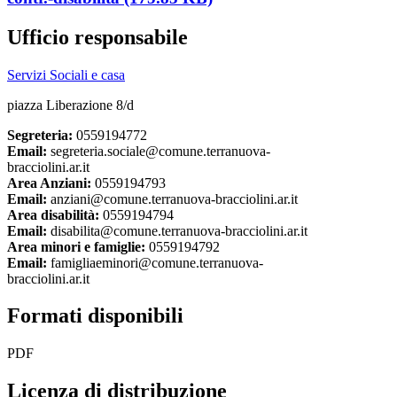
Ufficio responsabile
Servizi Sociali e casa
piazza Liberazione 8/d
Segreteria:
0559194772
Email:
segreteria.sociale@comune.terranuova-
bracciolini.ar.it
Area Anziani:
0559194793
Email:
anziani@comune.terranuova-bracciolini.ar.it
Area disabilità:
0559194794
Email:
disabilita@comune.terranuova-bracciolini.ar.it
Area minori e famiglie:
0559194792
Email:
famigliaeminori@comune.terranuova-
bracciolini.ar.it
Formati disponibili
PDF
Licenza di distribuzione