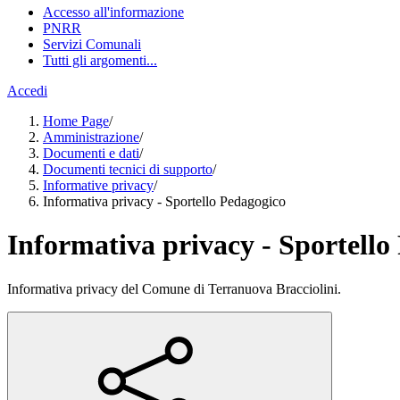
Accesso all'informazione
PNRR
Servizi Comunali
Tutti gli argomenti...
Accedi
Home Page
/
Amministrazione
/
Documenti e dati
/
Documenti tecnici di supporto
/
Informative privacy
/
Informativa privacy - Sportello Pedagogico
Informativa privacy - Sportello
Informativa privacy del Comune di Terranuova Bracciolini.