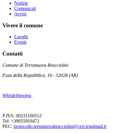
Notizie
Comunicati
Avvisi
Vivere il comune
Luoghi
Eventi
Contatti
Comune di Terranuova Bracciolini
P.zza della Repubblica, 16 - 52028 (AR)
Whistleblowing
P.IVA: 00231100512
Tel: +39055919471
PEC:
protocollo.terranuovabracciolini@cert.legalmail.it