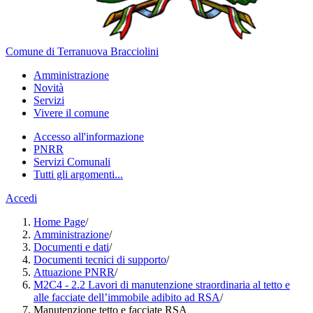
Comune di Terranuova Bracciolini
Amministrazione
Novità
Servizi
Vivere il comune
Accesso all'informazione
PNRR
Servizi Comunali
Tutti gli argomenti...
Accedi
Home Page
/
Amministrazione
/
Documenti e dati
/
Documenti tecnici di supporto
/
Attuazione PNRR
/
M2C4 - 2.2 Lavori di manutenzione straordinaria al tetto e
alle facciate dell’immobile adibito ad RSA
/
Manutenzione tetto e facciate RSA